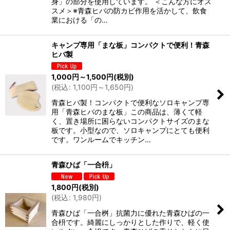
身」の部分を使用しています。 ＜こんな方にオス
スメ＞※青森ヒバの防カビ作用を活かして、飲食
業における「の…
キャンプ専用「まな板」コンパクトで便利！青森
ヒバ製
1,000
円
～1,500
円
(税別)
(
税込
:
1,100
円
～1,650
円
)
青森ヒバ製！コンパクトで便利なソロキャンプ専
用「青森ヒバのまな板」この商品は、薄くて軽
く、置き場所に困らないコンパクトサイズのまな
板です。小型なので、ソロキャンプにとても便利
です。ワンルームでキッチン…
青森ひば「一合枡」
1,800
円
(税別)
(
税込
:
1,980
円
)
青森ひば「一合桝」抗菌力に優れた青森ひばの一
合枡です。綺麗にしっかりとした作りで、軽く使