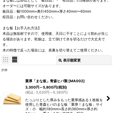
まな板には部位として「板目品」・「柾目品」の2種類があります。
オーダーには可能サイズがあります。
板目品：幅1000mm×奥行450mm×厚さ40mm〜60mm
柾目品：お問い合わせください。
まな板【お手入れ方法】
本品は無垢材ですので、使用後、天日に干すことにより割れが生じ
る場合があります。乾燥は、立て掛けて水を切るだけで大丈夫で
す。
木の特徴で反った場合には、表裏を切り替えてご使用ください。
表示順変更
閉じる
21
件
表示数
:
重厚「まな板」青森ヒバ製
[
MA002
]
3,300
円
～5,800
円
(税別)
並び順
:
(
税込
:
3,630
円
～6,380
円
)
たっぷりとした厚みをもった重厚感ある１枚板を
絞り込む
使用した青森ヒバのまな板「重厚！まな板」サイ
ズ：小 幅約180mm×長さ約360mm×厚さ約