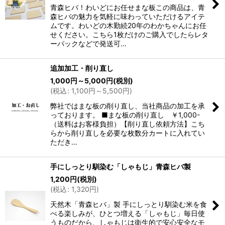
青森ヒバ！わいどにお任せまな板この商品は、青
森ヒバの魅力を気軽に味わっていただけるアイテ
ムです。わいどの木勤続20年のわかちゃんにお任
せください。こちら1枚だけのご購入でしたらレタ
ーパックなどで発送可…
追加加工・削り直し
1,000
円
～5,000
円
(税別)
(
税込
:
1,100
円
～5,500
円
)
弊社ではまな板の削り直し、当社商品の加工を承
っております。 ■まな板の削り直し ￥1,000-
（送料はお客様負担）【削り直し依頼方法】こち
らから削り直しを必要な枚数分カートに入れてい
ただき…
手にしっとり馴染む「しゃもじ」青森ヒバ製
1,200
円
(税別)
(
税込
:
1,320
円
)
天然木「青森ヒバ」製 手にしっとり馴染む米を食
べる楽しみが、ひとつ増える「しゃもじ」毎日使
うものだから、しゃもじは衛生的で安心安全なモ