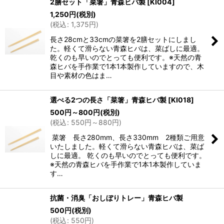
2膳セット「菜箸」青森ヒバ製
[
KI004
]
1,250
円
(税別)
(
税込
:
1,375
円
)
長さ28cmと33cmの菜箸を2膳セットにしまし
た。軽くて滑らない青森ヒバは、菜ばしに最適。
乾くのも早いのでとっても便利です。※天然の青
森ヒバを手作業で1本1本製作していますので、木
目や素材の色はま…
選べる2つの長さ「菜箸」青森ヒバ製
[
KI018
]
500
円
～800
円
(税別)
(
税込
:
550
円
～880
円
)
菜箸 長さ280mm、長さ330mm 2種類ご用意
いたしました。軽くて滑らない青森ヒバは、菜ば
しに最適。 乾くのも早いのでとっても便利です。
※天然の青森ヒバを手作業で1本1本製作していま
す…
抗菌・消臭「おしぼりトレー」青森ヒバ製
500
円
(税別)
(
税込
:
550
円
)