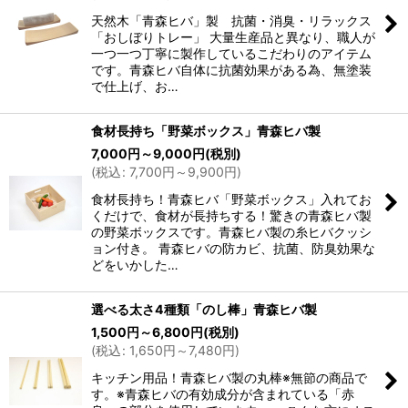
天然木「青森ヒバ」製 抗菌・消臭・リラックス
「おしぼりトレー」 大量生産品と異なり、職人が
一つ一つ丁寧に製作しているこだわりのアイテム
です。青森ヒバ自体に抗菌効果がある為、無塗装
で仕上げ、お…
食材長持ち「野菜ボックス」青森ヒバ製
7,000
円
～9,000
円
(税別)
(
税込
:
7,700
円
～9,900
円
)
食材長持ち！青森ヒバ「野菜ボックス」入れてお
くだけで、食材が長持ちする！驚きの青森ヒバ製
の野菜ボックスです。青森ヒバ製の糸ヒバクッシ
ョン付き。 青森ヒバの防カビ、抗菌、防臭効果な
どをいかした…
選べる太さ4種類「のし棒」青森ヒバ製
1,500
円
～6,800
円
(税別)
(
税込
:
1,650
円
～7,480
円
)
キッチン用品！青森ヒバ製の丸棒※無節の商品で
す。※青森ヒバの有効成分が含まれている「赤