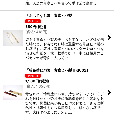
類。天然の青森ヒバを使って手作業で製作し…
「おもてなし箸」青森ヒバ製
380
円
(税別)
(
税込
:
418
円
)
袋も！青森ヒバ製の箸「おもてなし」お客様が来
た時など、おもてなし時に重宝する青森ヒバ製の
お箸です。箸袋は青森ヒバのパウダーや糸ヒバを
混ぜた和紙を一枚一枚手で折り、中には極薄のヒ
バカンナが背面に入ってい…
「輪島塗ヒバ箸」青森ヒバ製
[
[KI002]
]
1,500
円
(税別)
(
税込
:
1,650
円
)
青森ヒバ「輪島塗ヒバ箸」持ちやすいようにくび
れを付けたヒバのお箸に輪島塗を施した贅沢なお
箸です。抗菌効果があるヒバのお箸に、さらに断
熱性・抗菌性をもつ輪島塗をし、頑丈なお箸で
す。夫婦箸のように、朱と黒…