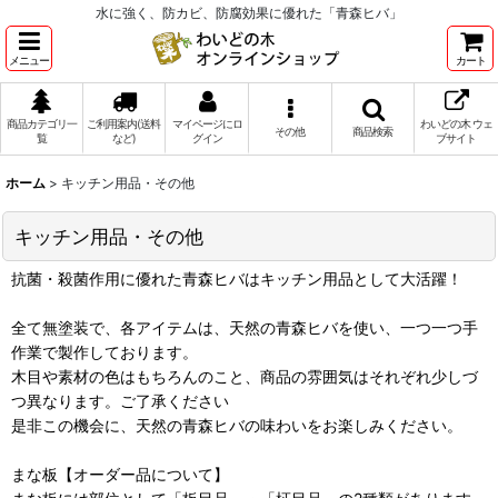
水に強く、防カビ、防腐効果に優れた「青森ヒバ」
メニュー
カート
商品カテゴリ一
ご利用案内(送料
マイページにロ
わいどの木 ウェ
その他
商品検索
覧
など)
グイン
ブサイト
ホーム
>
キッチン用品・その他
キッチン用品・その他
抗菌・殺菌作用に優れた青森ヒバはキッチン用品として大活躍！
全て無塗装で、各アイテムは、天然の青森ヒバを使い、一つ一つ手
作業で製作しております。
木目や素材の色はもちろんのこと、商品の雰囲気はそれぞれ少しづ
つ異なります。ご了承ください
是非この機会に、天然の青森ヒバの味わいをお楽しみください。
まな板【オーダー品について】