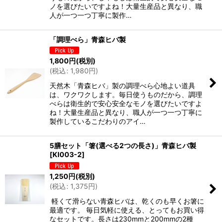
ノを選びたいですよね！大量生産品と異なり、職
人が一つ一つ丁寧に製作…
「調理べら」青森ヒバ製
1,800
円
(税別)
(
税込
:
1,980
円
)
天然木「青森ヒバ」製の調理べら心地よい道具
は、ワクワクします。毎日使うものだから、調理
べらは衛生的で安心安全なモノを選びたいですよ
ね！大量生産品と異なり、職人が一つ一つ丁寧に
製作しているこだわりのアイ…
5膳セット「箸(選べる2つの長さ)」青森ヒバ製
[
KI003-2
]
1,250
円
(税別)
(
税込
:
1,375
円
)
軽くて滑らない青森ヒバは、乾くのも早くお箸に
最適です。 毎日気軽に使える、とってもお買い得
なセットです。長さは230mmと200mmの2種