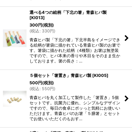
選べる4つの絵柄「下北の箸」青森ヒバ製
[
KI013
]
300
円
(税別)
(
税込
:
330
円
)
青森ヒバ製「下北の箸」下北半島をイメージでき
る絵柄が箸袋に描かれている青森ヒバ製のお箸で
す。箸袋に描かれた絵柄（4種類）お箸は無塗装
ですので、ヒバ本来の香りや木目をそのまま生か
しております。箸の長さ：…
５個セット「箸置き」青森ヒバ製
[
KI005
]
500
円
(税別)
(
税込
:
550
円
)
青森ヒバを丸く加工して製作した「箸置き」5個
セットです。抗菌力に優れ、シンプルなデザイン
ですので、毎日の食卓にポッっと気軽にお使いい
ただけます。青森ヒバのお箸「５膳箸」とセット
でお使いいただくのもおす…