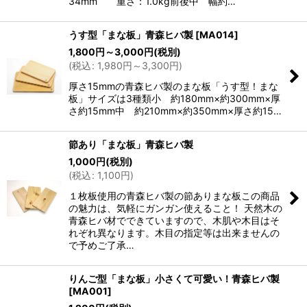
34mm 重さ：1.0kg前後中 幅約…
うす型「まな板」青森ヒバ製
[
MA014
]
1,800
円
～3,000
円
(税別)
(
税込
:
1,980
円
～3,300
円
)
厚さ15mmの青森ヒバ製のまな板「うす型！まな
板」サイズは3種類小 約180mm×約300mm×厚
さ約15mm中 約210mm×約350mm×厚さ約15…
節あり「まな板」青森ヒバ製
1,000
円
(税別)
(
税込
:
1,100
円
)
１枚板使用の青森ヒバ製の節ありまな板この商品
の魅力は、気軽にガンガン使えること！ 天然木の
青森ヒバ材でできていますので、木肌や木目はそ
れぞれ異なります。木目の指定等は出来ませんの
で予めご了承…
りんご型「まな板」小さくて可愛い！青森ヒバ製
[
MA001
]