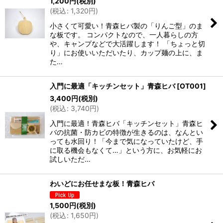
1,200
円
(税別)
(
税込
:
1,320
円
)
小さくて可愛い！青森ヒバ製の「りんご型」のま
な板です。 コンパクトなので、一人暮らしの方
や、キャンプなどで大活躍します！ 「ちょっと切
り」にお使いいただいたり、カップ麺の上に、ま
た…
入門に最適「キッチンセット」青森ヒバ
[
OT001
]
3,400
円
(税別)
(
税込
:
3,740
円
)
入門に最適！青森ヒバ「キッチンセット」青森ヒ
バの抗菌・防カビの特徴が生きるのは、なんとい
っても水回り！「今まで気になっていたけど、手
に取る機会もなくて…」という方に、お気軽にお
試しいただ…
わいどにお任せまな板！青森ヒバ
1,500
円
(税別)
(
税込
:
1,650
円
)