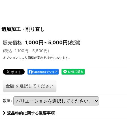
追加加工・削り直し
販売価格
:
1,000
円
～5,000
円
(税別)
(
税込
:
1,100
円
～5,500
円
)
オプションにより価格が変わる場合もあります。
Facebookでシェア
金額
を選択してください
数量
:
返品特約に関する重要事項