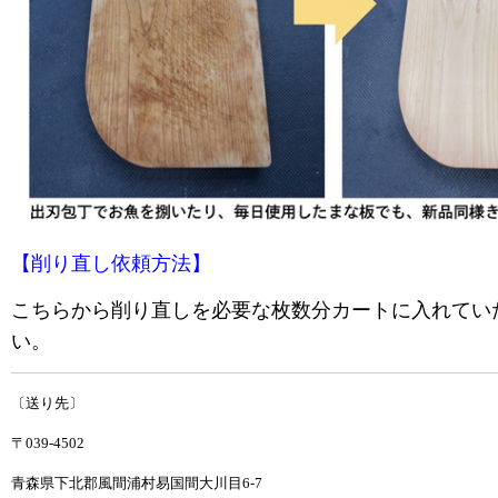
【削り直し依頼方法】
こちらから削り直しを必要な枚数分カートに入れてい
い。
〔送り先〕
〒039-4502
青森県下北郡風間浦村易国間大川目6-7