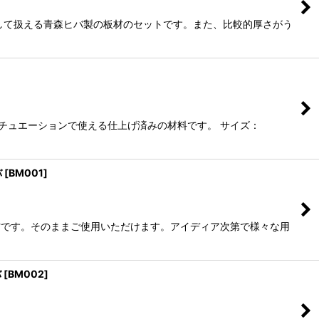
心して扱える青森ヒバ製の板材のセットです。また、比較的厚さがう
チュエーションで使える仕上げ済みの材料です。 サイズ：
バ
[
BM001
]
な板材です。そのままご使用いただけます。アイディア次第で様々な用
バ
[
BM002
]