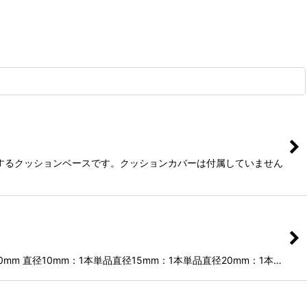
完成するクッションベースです。クッションカバーは付属していません
 直径10mm：1本単品直径15mm：1本単品直径20mm：1本…