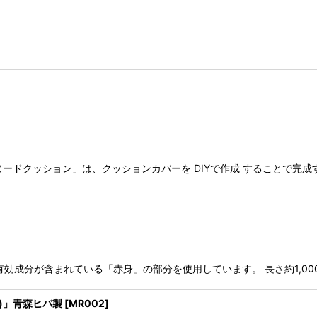
ヌードクッション」は、クッションカバーを DIYで作成 することで
成分が含まれている「赤身」の部分を使用しています。 長さ約1,000mm
m)」青森ヒバ製
[
MR002
]