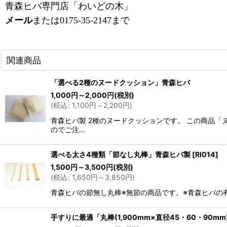
青森ヒバ専門店「わいどの木」
メール
または0175-35-2147まで
関連商品
「選べる2種のヌードクッション」青森ヒバ
1,000
円
～2,000
円
(税別)
(
税込
:
1,100
円
～2,200
円
)
青森ヒバ製 2種のヌードクッションです。 この商品「
のでご注…
選べる太さ4種類「節なし丸棒」青森ヒバ製
[
RI014
]
1,500
円
～3,500
円
(税別)
(
税込
:
1,650
円
～3,850
円
)
青森ヒバの節無し丸棒※無節の商品です。※青森ヒバの有効
手すりに最適「丸棒(1,900mm×直径45・60・90m