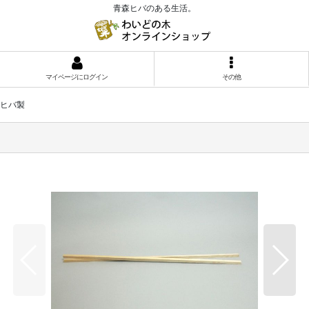
青森ヒバのある生活。
マイページにログイン
その他
森ヒバ製