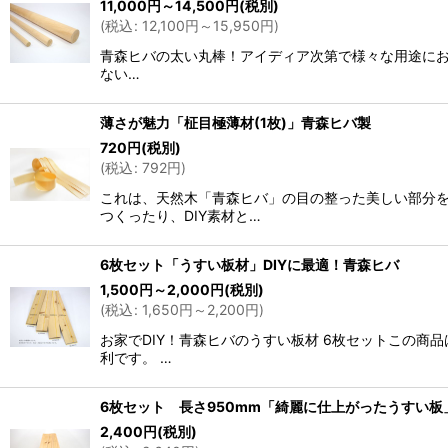
11,000
円
～14,500
円
(税別)
(
税込
:
12,100
円
～15,950
円
)
青森ヒバの太い丸棒！アイディア次第で様々な用途にお使
ない…
薄さが魅力「柾目極薄材(1枚)」青森ヒバ製
720
円
(税別)
(
税込
:
792
円
)
これは、天然木「青森ヒバ」の目の整った美しい部分を
つくったり、DIY素材と…
6枚セット「うすい板材」DIYに最適！青森ヒバ
1,500
円
～2,000
円
(税別)
(
税込
:
1,650
円
～2,200
円
)
お家でDIY！青森ヒバのうすい板材 6枚セットこの商
利です。 …
6枚セット 長さ950mm「綺麗に仕上がったうすい板
2,400
円
(税別)