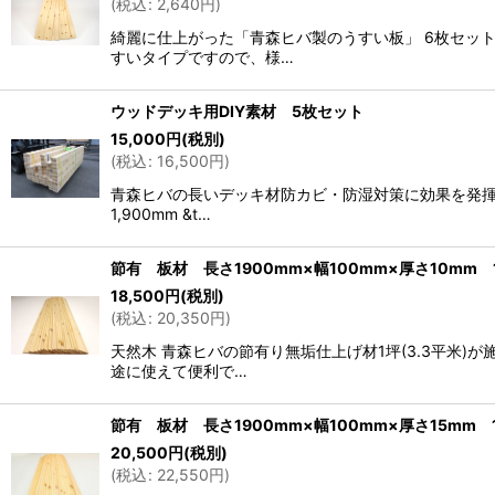
(
税込
:
2,640
円
)
綺麗に仕上がった「青森ヒバ製のうすい板」 6枚セッ
すいタイプですので、様…
ウッドデッキ用DIY素材 5枚セット
15,000
円
(税別)
(
税込
:
16,500
円
)
青森ヒバの長いデッキ材防カビ・防湿対策に効果を発揮
1,900mm &t…
節有 板材 長さ1900mm×幅100mm×厚さ10mm
18,500
円
(税別)
(
税込
:
20,350
円
)
天然木 青森ヒバの節有り無垢仕上げ材1坪(3.3平米
途に使えて便利で…
節有 板材 長さ1900mm×幅100mm×厚さ15mm
20,500
円
(税別)
(
税込
:
22,550
円
)