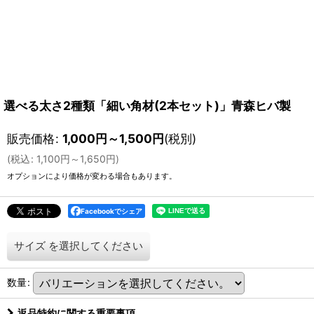
選べる太さ2種類「細い角材(2本セット)」青森ヒバ製
販売価格
:
1,000
円
～1,500
円
(税別)
(
税込
:
1,100
円
～1,650
円
)
オプションにより価格が変わる場合もあります。
Facebookでシェア
サイズ
を選択してください
数量
:
返品特約に関する重要事項