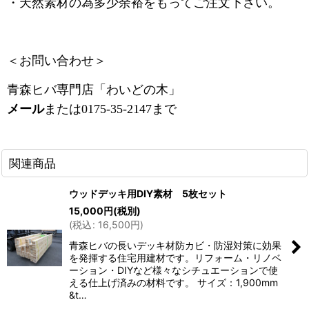
・天然素材の為多少余裕をもってご注文下さい。
＜お問い合わせ＞
青森ヒバ専門店「わいどの木」
メール
または0175-35-2147まで
関連商品
ウッドデッキ用DIY素材 5枚セット
15,000
円
(税別)
(
税込
:
16,500
円
)
青森ヒバの長いデッキ材防カビ・防湿対策に効果
を発揮する住宅用建材です。リフォーム・リノベ
ーション・DIYなど様々なシチュエーションで使
える仕上げ済みの材料です。 サイズ：1,900mm
&t…