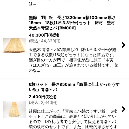
は…
無節 羽目板 長さ1820mm×幅100mm×厚さ
15mm 18枚(1坪:3.3平米)セット 床材 壁材
天然木青森ヒバ
[
BM006
]
40,300
円
(税別)
(
税込
:
44,330
円
)
天然木 青森ヒバの節無し羽目板1坪:3.3平米が施
工できる枚数(18枚)がセットになった商品です。
継ぎ目の一方が凹で、相手側が凸に加工『本実
（ほんざね）加工』が施されている板材です。 節
のな…
6枚セット 長さ950mm「綺麗に仕上がったうす
い板」青森ヒバ
2,400
円
(税別)
(
税込
:
2,640
円
)
綺麗に仕上がった「青森ヒバ製のうすい板」 6枚
セット！この商品は、表裏と4辺が仕上がってい
るので、DIY初心者でも安心して扱える青森ヒバ
製の板材のセットです。また、比較的厚さがうす