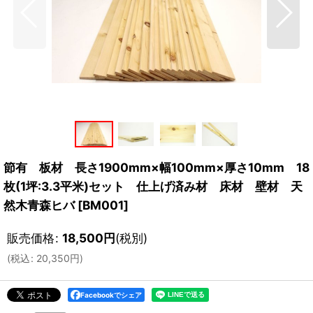
節有 板材 長さ1900mm×幅100mm×厚さ10mm 18
枚(1坪:3.3平米)セット 仕上げ済み材 床材 壁材 天
然木青森ヒバ
[
BM001
]
販売価格
:
18,500
円
(税別)
(
税込
:
20,350
円
)
Facebookでシェア