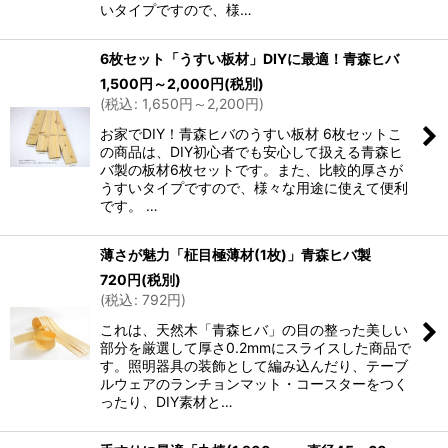
いタイプですので、様…
6枚セット「うすい板材」DIYに最適！青森ヒバ
1,500
円
～2,000
円
(税別)
(
税込
:
1,650
円
～2,200
円
)
お家でDIY！青森ヒバのうすい板材 6枚セットこ
の商品は、DIY初心者でも安心して扱える青森ヒ
バ製の板材6枚セットです。また、比較的厚さが
うすいタイプですので、様々な用途に使えて便利
です。 …
薄さが魅力「柾目極薄材(1枚)」青森ヒバ製
720
円
(税別)
(
税込
:
792
円
)
これは、天然木「青森ヒバ」の目の整った美しい
部分を厳選して厚さ0.2mmにスライスした商品で
す。照明器具の装飾として編み込んだり、テーブ
ルウェアのランチョンマット・コースターをつく
ったり、DIY素材と…