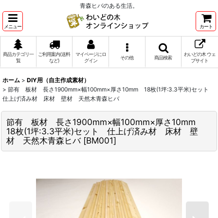
青森ヒバのある生活。
メニュー
カート
商品カテゴリ一
ご利用案内(送料
マイページにロ
わいどの木 ウェ
その他
商品検索
覧
など)
グイン
ブサイト
ホーム
>
DIY用（自主作成素材）
>
節有 板材 長さ1900mm×幅100mm×厚さ10mm 18枚(1坪:3.3平米)セット
仕上げ済み材 床材 壁材 天然木青森ヒバ
節有 板材 長さ1900mm×幅100mm×厚さ10mm
18枚(1坪:3.3平米)セット 仕上げ済み材 床材 壁
材 天然木青森ヒバ
[
BM001
]