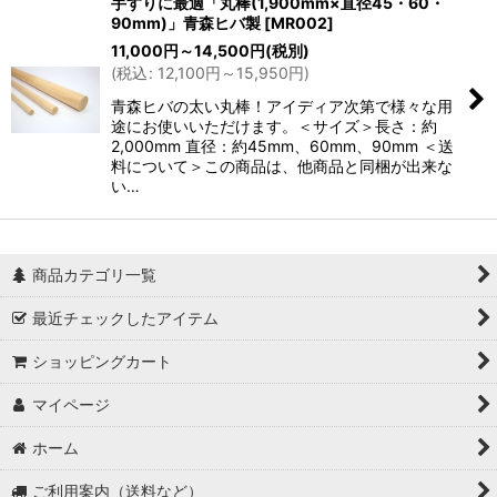
手すりに最適「丸棒(1,900mm×直径45・60・
90mm)」青森ヒバ製
[
MR002
]
11,000
円
～14,500
円
(税別)
(
税込
:
12,100
円
～15,950
円
)
青森ヒバの太い丸棒！アイディア次第で様々な用
途にお使いいただけます。＜サイズ＞長さ：約
2,000mm 直径：約45mm、60mm、90mm ＜送
料について＞この商品は、他商品と同梱が出来な
い…
商品カテゴリ一覧
最近チェックしたアイテム
ショッピングカート
マイページ
ホーム
ご利用案内（送料など）