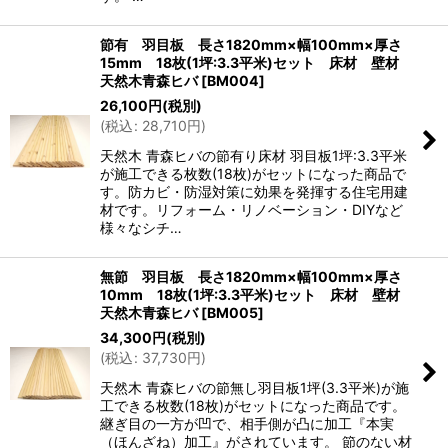
節有 羽目板 長さ1820mm×幅100mm×厚さ
15mm 18枚(1坪:3.3平米)セット 床材 壁材
天然木青森ヒバ
[
BM004
]
26,100
円
(税別)
(
税込
:
28,710
円
)
天然木 青森ヒバの節有り床材 羽目板1坪:3.3平米
が施工できる枚数(18枚)がセットになった商品で
す。防カビ・防湿対策に効果を発揮する住宅用建
材です。リフォーム・リノベーション・DIYなど
様々なシチ…
無節 羽目板 長さ1820mm×幅100mm×厚さ
10mm 18枚(1坪:3.3平米)セット 床材 壁材
天然木青森ヒバ
[
BM005
]
34,300
円
(税別)
(
税込
:
37,730
円
)
天然木 青森ヒバの節無し羽目板1坪(3.3平米)が施
工できる枚数(18枚)がセットになった商品です。
継ぎ目の一方が凹で、相手側が凸に加工『本実
（ほんざね）加工』がされています。 節のない材