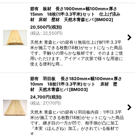
節有 板材 長さ1900mm×幅100mm×厚さ
15mm 18枚(1坪:3.3平米)セット 仕上げ済み
材 床材 壁材 天然木青森ヒバ
[
BM002
]
20,500
円
(税別)
(
税込
:
22,550
円
)
天然木 青森ヒバの節有り無垢仕上げ材1坪:3.3平
米が施工できる枚数(18枚)がセットになった商品
です。手触りの滑らかな板材です。そのままご使
用いただけます。アイディア次第で様々な用途に
使える便利な商…
節有 羽目板 長さ1820mm×幅100mm×厚さ
10mm 18枚(1坪:3.3平米)セット 床材 壁
材 天然木青森ヒバ
[
BM003
]
24,700
円
(税別)
(
税込
:
27,170
円
)
天然木 青森ヒバの節有り羽目板内容：1坪(3.3平
米)が施工できる枚数(18枚)がセットになった商品
です。継ぎ目の一方が凹で、相手側が凸に加工
『本実（ほんざね）加工』がされている板材で
す。 …