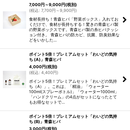
7,000
円
～9,000
円
(税別)
(
税込
:
7,700
円
～9,900
円
)
食材長持ち！青森ヒバ「野菜ボックス」入れてお
くだけで、食材が長持ちする！驚きの青森ヒバ製
の野菜ボックスです。青森ヒバ製の糸ヒバクッシ
ョン付き。 青森ヒバの防カビ、抗菌、防臭効果な
どをいかした…
ポイント5倍！プレミアムセット「わいどの気持
ち (A)」青森ヒバ
4,000
円
(税別)
(
税込
:
4,400
円
)
ポイント5倍！プレミアムセット「わいどの気持
ち（A）」。これは、「精油」「ウォーター
100ml(スプレーボトル)」「ウォーター1000ml」
「ハンドクリーム」の4点がセットになったとて
もお得なセットで…
ポイント5倍！プレミアムセット「わいどの気持
ち (B)」青森ヒバ
3,000
円
(税別)