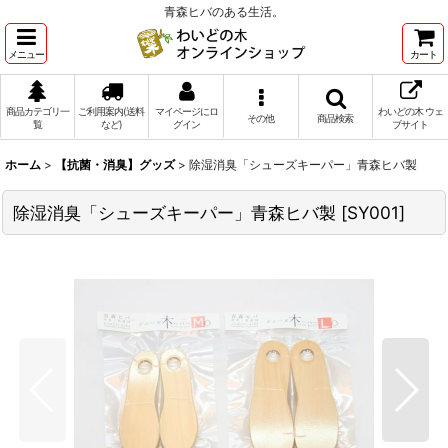
青森ヒバのある生活。
メニュー
カート
商品カテゴリ一
ご利用案内(送料
マイページにロ
わいどの木 ウェ
その他
商品検索
覧
など)
グイン
ブサイト
ホーム
>
【抗菌・消臭】グッズ
>
除湿消臭「シューズキーパー」青森ヒバ製
除湿消臭「シューズキーパー」青森ヒバ製
[
SY001
]