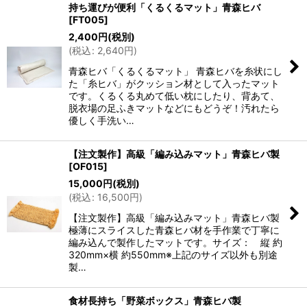
持ち運びが便利「くるくるマット」青森ヒバ
[
FT005
]
2,400
円
(税別)
(
税込
:
2,640
円
)
青森ヒバ「くるくるマット」 青森ヒバを糸状にし
た「糸ヒバ」がクッション材として入ったマット
です。くるくる丸めて低い枕にしたり、背あて、
脱衣場の足ふきマットなどにもどうぞ！汚れたら
優しく手洗い…
【注文製作】高級「編み込みマット」青森ヒバ製
[
OF015
]
15,000
円
(税別)
(
税込
:
16,500
円
)
【注文製作】高級「編み込みマット」青森ヒバ製
極薄にスライスした青森ヒバ材を手作業で丁寧に
編み込んで製作したマットです。サイズ： 縦 約
320mm×横 約550mm※上記のサイズ以外も別途
製…
食材長持ち「野菜ボックス」青森ヒバ製