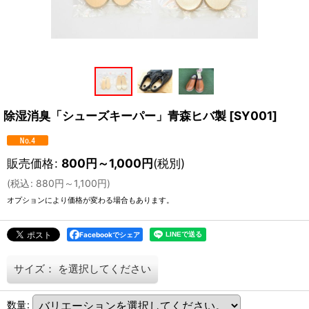
除湿消臭「シューズキーパー」青森ヒバ製
[
SY001
]
販売価格
:
800
円
～1,000
円
(税別)
(
税込
:
880
円
～1,100
円
)
オプションにより価格が変わる場合もあります。
Facebookでシェア
サイズ：
を選択してください
数量
: