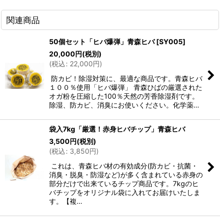
関連商品
50個セット「ヒバ爆弾」青森ヒバ
[
SY005
]
20,000
円
(税別)
(
税込
:
22,000
円
)
防カビ！除湿対策に、最適な商品です。青森ヒバ
１００％使用「ヒバ爆弾」 青森ひばの厳選された
オガ粉を圧縮した100％天然の芳香除湿剤です。
除湿、防カビ、消臭にお使いください。化学薬…
袋入7kg「厳選！赤身ヒバチップ」青森ヒバ
3,500
円
(税別)
(
税込
:
3,850
円
)
これは、青森ヒバ材の有効成分(防カビ・抗菌・
消臭・脱臭・防湿など)が多く含まれている赤身の
部分だけで出来ているチップ商品です。7kgのヒ
バチップをオリジナル袋に入れてお届けいたしま
す。【複…