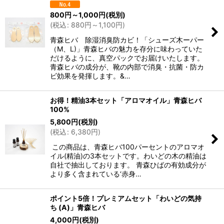
800
円
～1,000
円
(税別)
(
税込
:
880
円
～1,100
円
)
青森ヒバ 除湿消臭防カビ！「シューズ木ーパー
（M、L)」青森ヒバの魅力を存分に味わっていた
だけるように、真空パックでお届けいたします。
青森ヒバの成分が、靴の内部で消臭・抗菌・防カ
ビ効果を発揮します。&…
お得！精油3本セット「アロマオイル」青森ヒバ
100%
5,800
円
(税別)
(
税込
:
6,380
円
)
この商品は、青森ヒバ100パーセントのアロマオ
イル(精油)の3本セットです。わいどの木の精油は
自社で抽出しております。 青森ひばの有効成分が
より多く含まれている‘赤身…
ポイント5倍！プレミアムセット「わいどの気持
ち (A)」青森ヒバ
4,000
円
(税別)