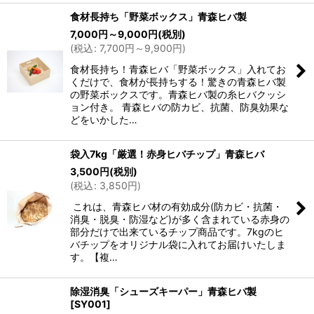
食材長持ち「野菜ボックス」青森ヒバ製
7,000
円
～9,000
円
(税別)
(
税込
:
7,700
円
～9,900
円
)
食材長持ち！青森ヒバ「野菜ボックス」入れてお
くだけで、食材が長持ちする！驚きの青森ヒバ製
の野菜ボックスです。青森ヒバ製の糸ヒバクッシ
ョン付き。 青森ヒバの防カビ、抗菌、防臭効果な
どをいかした…
袋入7kg「厳選！赤身ヒバチップ」青森ヒバ
3,500
円
(税別)
(
税込
:
3,850
円
)
これは、青森ヒバ材の有効成分(防カビ・抗菌・
消臭・脱臭・防湿など)が多く含まれている赤身の
部分だけで出来ているチップ商品です。7kgのヒ
バチップをオリジナル袋に入れてお届けいたしま
す。【複…
除湿消臭「シューズキーパー」青森ヒバ製
[
SY001
]