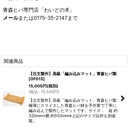
青森ヒバ専門店「わいどの木」
メール
または0175-35-2147まで
関連商品
【注文製作】高級「編み込みマット」青森ヒバ製
[
OF015
]
15,000
円
(税別)
(
税込
:
16,500
円
)
【注文製作】高級「編み込みマット」青森ヒバ製
極薄にスライスした青森ヒバ材を手作業で丁寧に
編み込んで製作したマットです。サイズ： 縦 約
320mm×横 約550mm※上記のサイズ以外も別途
製…