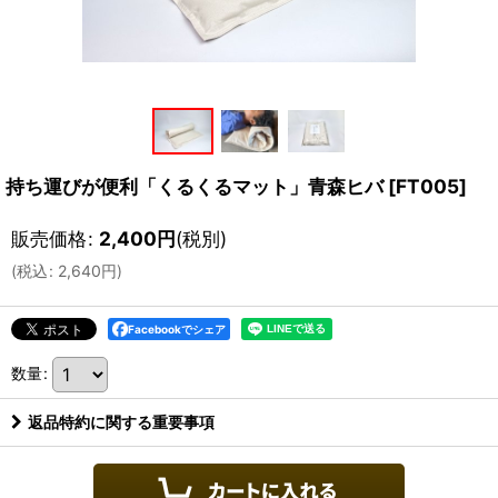
持ち運びが便利「くるくるマット」青森ヒバ
[
FT005
]
販売価格
:
2,400
円
(税別)
(
税込
:
2,640
円
)
Facebookでシェア
数量
:
返品特約に関する重要事項