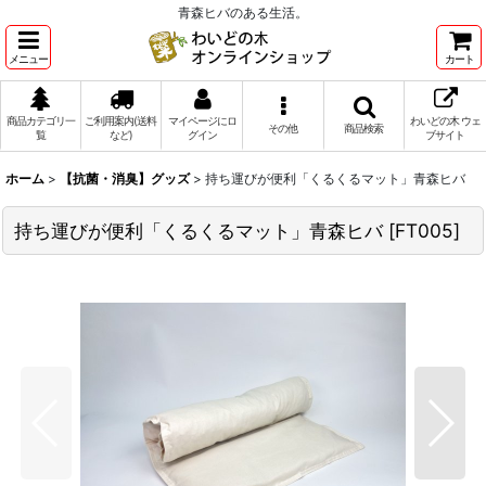
青森ヒバのある生活。
メニュー
カート
商品カテゴリ一
ご利用案内(送料
マイページにロ
わいどの木 ウェ
その他
商品検索
覧
など)
グイン
ブサイト
ホーム
>
【抗菌・消臭】グッズ
>
持ち運びが便利「くるくるマット」青森ヒバ
持ち運びが便利「くるくるマット」青森ヒバ
[
FT005
]