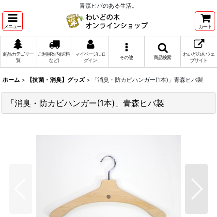
青森ヒバのある生活。
メニュー
カート
商品カテゴリ一
ご利用案内(送料
マイページにロ
わいどの木 ウェ
その他
商品検索
覧
など)
グイン
ブサイト
ホーム
>
【抗菌・消臭】グッズ
>
「消臭・防カビハンガー(1本)」青森ヒバ製
「消臭・防カビハンガー(1本)」青森ヒバ製