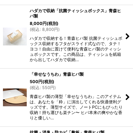
ハダカで収納「抗菌ティッシュボックス」青森ヒ
バ製
8,000
円
(税別)
(
税込
:
8,800
円
)
ハダカで収納する！青森ヒバ製 抗菌ティッシュボ
ックス収納するフタがスライド式なので、タテ！
ヨコ！自由に置けて便利な青森ヒバ製のティッシ
ュボックスです。この商品は、ティッシュを紙箱
から出してハダカで収納…
「幸せなうちわ」青森ヒバ製
500
円
(税別)
(
税込
:
550
円
)
青森ヒバ製の薄型「幸せなうちわ」このアイテム
は、あなたを「粋」に演出してくれる快適便利グ
ッズです。薄型サイズで、ノートPCにもぴったり
収納！持ち運びも楽チン〜 ヒバ本来の爽やかな香
りと優しい…
抗菌・消臭・防カビ「敷板」青森ヒバ製