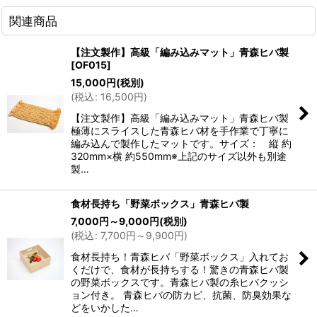
関連商品
【注文製作】高級「編み込みマット」青森ヒバ製
[
OF015
]
15,000
円
(税別)
(
税込
:
16,500
円
)
【注文製作】高級「編み込みマット」青森ヒバ製
極薄にスライスした青森ヒバ材を手作業で丁寧に
編み込んで製作したマットです。サイズ： 縦 約
320mm×横 約550mm※上記のサイズ以外も別途
製…
食材長持ち「野菜ボックス」青森ヒバ製
7,000
円
～9,000
円
(税別)
(
税込
:
7,700
円
～9,900
円
)
食材長持ち！青森ヒバ「野菜ボックス」入れてお
くだけで、食材が長持ちする！驚きの青森ヒバ製
の野菜ボックスです。青森ヒバ製の糸ヒバクッシ
ョン付き。 青森ヒバの防カビ、抗菌、防臭効果な
どをいかした…