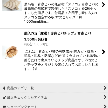
最高級！青森ヒバの無節材「スノコ」青森ヒバの
最高級の無節材で製作した「スノコ」を2枚セッ
トにした商品です。付属品：布団干し時に2枚の
スノコを固定する板 すのこサイズ：約
1,000mm&tim…
袋入7kg「厳選！赤身ヒバチップ」青森ヒバ
3,500
円
(税別)
(
税込
:
3,850
円
)
これは、青森ヒバ材の有効成分(防カビ・抗菌・
消臭・脱臭・防湿など)が多く含まれている赤身の
部分だけで出来ているチップ商品です。7kgのヒ
バチップをオリジナル袋に入れてお届けいたしま
す。【複…
商品カテゴリ一覧
最近チェックしたアイテム
ショッピングカート