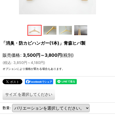
「消臭・防カビハンガー(1本)」青森ヒバ製
販売価格
:
3,500
円
～3,800
円
(税別)
(
税込
:
3,850
円
～4,180
円
)
オプションにより価格が変わる場合もあります。
Facebookでシェア
サイズ
を選択してください
数量
: