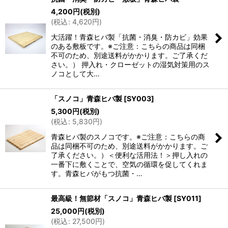
4,200
円
(税別)
(
税込
:
4,620
円
)
大活躍！青森ヒバ製「抗菌・消臭・防カビ」効果
のある敷板です。※ご注意：こちらの商品は同梱
不可のため、別途送料がかかります。ご了承くだ
さい。） 押入れ・クローゼットの湿気対策用のス
ノコとして大…
「スノコ」青森ヒバ製
[
SY003
]
5,300
円
(税別)
(
税込
:
5,830
円
)
青森ヒバ製のスノコです。※ご注意：こちらの商
品は同梱不可のため、別途送料がかかります。ご
了承ください。）＜便利な活用法！＞押し入れの
一番下に敷くことで、空気の循環を促してくれま
す。青森ヒバがもつ抗菌・…
最高級！無節材「スノコ」青森ヒバ製
[
SY011
]
25,000
円
(税別)
(
税込
:
27,500
円
)