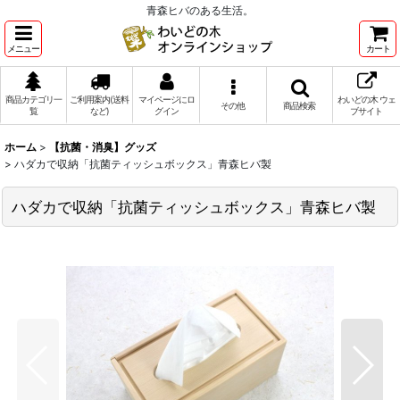
青森ヒバのある生活。
メニュー
カート
商品カテゴリ一
ご利用案内(送料
マイページにロ
わいどの木 ウェ
その他
商品検索
覧
など)
グイン
ブサイト
ホーム
>
【抗菌・消臭】グッズ
>
ハダカで収納「抗菌ティッシュボックス」青森ヒバ製
ハダカで収納「抗菌ティッシュボックス」青森ヒバ製