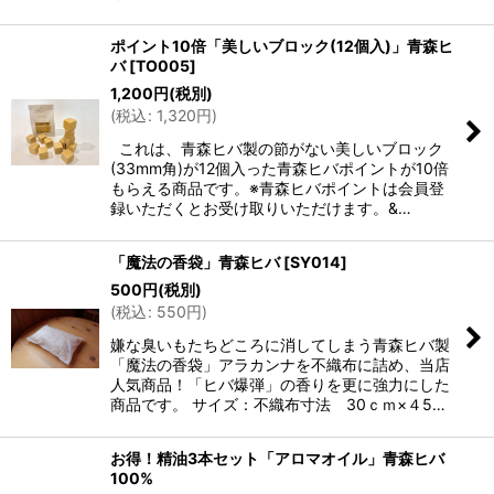
ポイント10倍「美しいブロック(12個入)」青森ヒ
バ
[
TO005
]
1,200
円
(税別)
(
税込
:
1,320
円
)
これは、青森ヒバ製の節がない美しいブロック
(33mm角)が12個入った青森ヒバポイントが10倍
もらえる商品です。※青森ヒバポイントは会員登
録いただくとお受け取りいただけます。&…
「魔法の香袋」青森ヒバ
[
SY014
]
500
円
(税別)
(
税込
:
550
円
)
嫌な臭いもたちどころに消してしまう青森ヒバ製
「魔法の香袋」アラカンナを不織布に詰め、当店
人気商品！「ヒバ爆弾」の香りを更に強力にした
商品です。 サイズ：不織布寸法 30ｃｍ×４5…
お得！精油3本セット「アロマオイル」青森ヒバ
100%