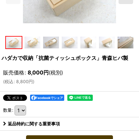
ハダカで収納「抗菌ティッシュボックス」青森ヒバ製
販売価格
:
8,000
円
(税別)
(
税込
:
8,800
円
)
Facebookでシェア
数量
:
返品特約に関する重要事項