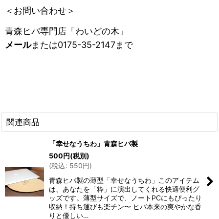
＜お問い合わせ＞
青森ヒバ専門店「わいどの木
」
メール
または0175-35-2147まで
関連商品
「幸せなうちわ」青森ヒバ製
500
円
(税別)
(
税込
:
550
円
)
青森ヒバ製の薄型「幸せなうちわ」このアイテム
は、あなたを「粋」に演出してくれる快適便利グ
ッズです。薄型サイズで、ノートPCにもぴったり
収納！持ち運びも楽チン〜 ヒバ本来の爽やかな香
りと優しい…