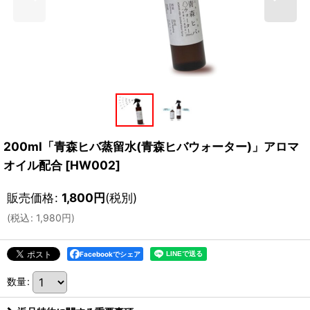
200ml「青森ヒバ蒸留水(青森ヒバウォーター)」アロマ
オイル配合
[
HW002
]
販売価格
:
1,800
円
(税別)
(
税込
:
1,980
円
)
Facebookでシェア
数量
: