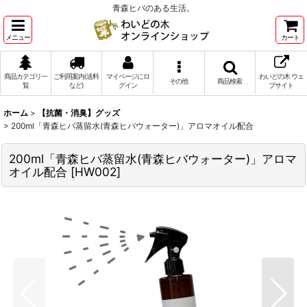
青森ヒバのある生活。
メニュー
カート
商品カテゴリ一
ご利用案内(送料
マイページにロ
わいどの木 ウェ
その他
商品検索
覧
など)
グイン
ブサイト
ホーム
>
【抗菌・消臭】グッズ
>
200ml「青森ヒバ蒸留水(青森ヒバウォーター)」アロマオイル配合
200ml「青森ヒバ蒸留水(青森ヒバウォーター)」アロマ
オイル配合
[
HW002
]