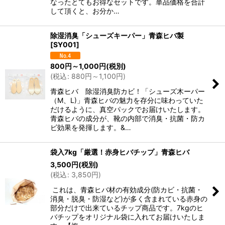
なったとてもお得なセットです。単品価格を合計
して頂くと、お分か…
除湿消臭「シューズキーパー」青森ヒバ製
[
SY001
]
800
円
～1,000
円
(税別)
(
税込
:
880
円
～1,100
円
)
青森ヒバ 除湿消臭防カビ！「シューズ木ーパー
（M、L)」青森ヒバの魅力を存分に味わっていた
だけるように、真空パックでお届けいたします。
青森ヒバの成分が、靴の内部で消臭・抗菌・防カ
ビ効果を発揮します。&…
袋入7kg「厳選！赤身ヒバチップ」青森ヒバ
3,500
円
(税別)
(
税込
:
3,850
円
)
これは、青森ヒバ材の有効成分(防カビ・抗菌・
消臭・脱臭・防湿など)が多く含まれている赤身の
部分だけで出来ているチップ商品です。7kgのヒ
バチップをオリジナル袋に入れてお届けいたしま