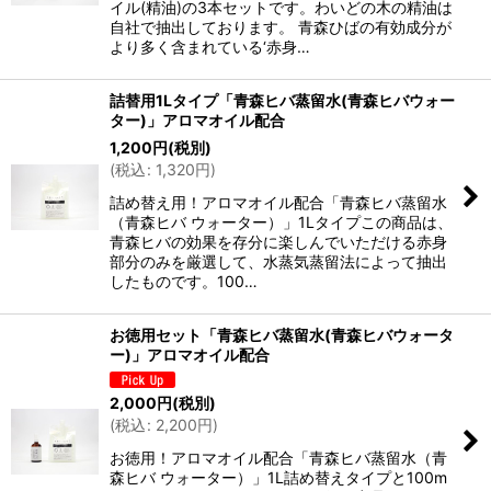
イル(精油)の3本セットです。わいどの木の精油は
自社で抽出しております。 青森ひばの有効成分が
より多く含まれている‘赤身…
詰替用1Lタイプ「青森ヒバ蒸留水(青森ヒバウォー
ター)」アロマオイル配合
1,200
円
(税別)
(
税込
:
1,320
円
)
詰め替え用！アロマオイル配合「青森ヒバ蒸留水
（青森ヒバ ウォーター）」1Lタイプこの商品は、
青森ヒバの効果を存分に楽しんでいただける赤身
部分のみを厳選して、水蒸気蒸留法によって抽出
したものです。100…
お徳用セット「青森ヒバ蒸留水(青森ヒバウォータ
ー)」アロマオイル配合
2,000
円
(税別)
(
税込
:
2,200
円
)
お徳用！アロマオイル配合「青森ヒバ蒸留水（青
森ヒバ ウォーター）」1L詰め替えタイプと100m