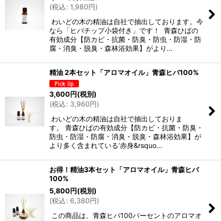
(
税込
:
1,980
円
)
わいどの木の精油は自社で抽出しております。今
なら「ヒバチップ小袋付き」です！ 青森ひばの
有効成分【防カビ・抗菌・防臭・防虫・防湿・防
腐・消臭・脱臭・森林浴効果】がより…
精油 2本セット「アロマオイル」青森ヒバ100%
3,600
円
(税別)
(
税込
:
3,960
円
)
わいどの木の精油は自社で抽出しておりま
す。 青森ひばの有効成分【防カビ・抗菌・防臭・
防虫・防湿・防腐・消臭・脱臭・森林浴効果】が
より多く含まれている‘赤身&rsquo…
お得！精油3本セット「アロマオイル」青森ヒバ
100%
5,800
円
(税別)
(
税込
:
6,380
円
)
この商品は、青森ヒバ100パーセントのアロマオ