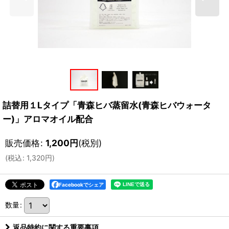
詰替用１Lタイプ「青森ヒバ蒸留水(青森ヒバウォータ
ー)」アロマオイル配合
販売価格
:
1,200
円
(税別)
(
税込
:
1,320
円
)
Facebookでシェア
数量
:
返品特約に関する重要事項