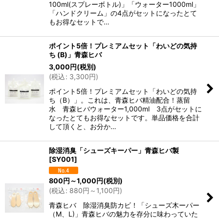
100ml(スプレーボトル)」「ウォーター1000ml」
「ハンドクリーム」の4点がセットになったとて
もお得なセットで…
ポイント5倍！プレミアムセット「わいどの気持
ち (B)」青森ヒバ
3,000
円
(税別)
(
税込
:
3,300
円
)
ポイント5倍！プレミアムセット「わいどの気持
ち（B）」。これは、青森ヒバ精油配合！蒸留
水 青森ヒバウォーター1,000ml 3点がセットに
なったとてもお得なセットです。単品価格を合計
して頂くと、お分か…
除湿消臭「シューズキーパー」青森ヒバ製
[
SY001
]
800
円
～1,000
円
(税別)
(
税込
:
880
円
～1,100
円
)
青森ヒバ 除湿消臭防カビ！「シューズ木ーパー
（M、L)」青森ヒバの魅力を存分に味わっていた