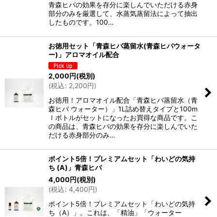
青森ヒバの効果を存分に楽しんでいただける赤身
部分のみを厳選して、水蒸気蒸留法によって抽出
したものです。100…
お徳用セット「青森ヒバ蒸留水(青森ヒバウォータ
ー)」アロマオイル配合
2,000
円
(税別)
(
税込
:
2,200
円
)
お徳用！アロマオイル配合「青森ヒバ蒸留水（青
森ヒバ ウォーター）」1L詰め替えタイプと100m
ｌボトルがセットになったお買得な商品です。こ
の商品は、青森ヒバの効果を存分に楽しんでいた
だける赤身部分のみ…
ポイント5倍！プレミアムセット「わいどの気持
ち (A)」青森ヒバ
4,000
円
(税別)
(
税込
:
4,400
円
)
ポイント5倍！プレミアムセット「わいどの気持
ち（A）」。これは、「精油」「ウォーター