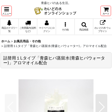
青森ヒバのある生活。
メニュー
カート
商品カテゴリ一
ご利用案内(送料
マイページにロ
わいどの木 ウェ
その他
商品検索
覧
など)
グイン
ブサイト
ホーム
>
お風呂用品・その他
>
詰替用１Lタイプ「青森ヒバ蒸留水(青森ヒバウォーター)」アロマオイル配合
詰替用１Lタイプ「青森ヒバ蒸留水(青森ヒバウォータ
ー)」アロマオイル配合