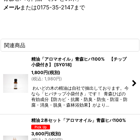
メール
または0175-35-2147まで
関連商品
精油「アロマオイル」青森ヒバ100% 【チップ
小袋付き】
[
SY018
]
1,800
円
(税別)
(
税込
:
1,980
円
)
わいどの木の精油は自社で抽出しております。今
なら「ヒバチップ小袋付き」です！ 青森ひばの
有効成分【防カビ・抗菌・防臭・防虫・防湿・防
腐・消臭・脱臭・森林浴効果】がより…
精油 2本セット「アロマオイル」青森ヒバ100%
3,600
円
(税別)
(
税込
:
3,960
円
)