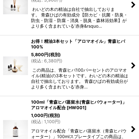
わいどの木の精油は自社で抽出しておりま
す。 青森ひばの有効成分【防カビ・抗菌・防臭・
防虫・防湿・防腐・消臭・脱臭・森林浴効果】が
より多く含まれている‘赤身&rsquo…
お得！精油3本セット「アロマオイル」青森ヒバ
100%
5,800
円
(税別)
(
税込
:
6,380
円
)
この商品は、青森ヒバ100パーセントのアロマオ
イル(精油)の3本セットです。わいどの木の精油は
自社で抽出しております。 青森ひばの有効成分が
より多く含まれている‘赤身…
100ml「青森ヒバ蒸留水(青森ヒバウォーター)」
アロマオイル配合
[
HW001
]
1,000
円
(税別)
(
税込
:
1,100
円
)
アロマオイル配合「青森ヒバ蒸留水（青森ヒバウ
ォーター）」100mlスプレータイプこの商品は、