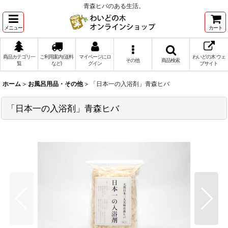
青森ヒバのある生活。
メニュー
カート
商品カテゴリ一
ご利用案内(送料
マイページにロ
わいどの木 ウェ
その他
商品検索
覧
など)
グイン
ブサイト
ホーム
>
お風呂用品・その他
>
「日本一の入浴剤」青森ヒバ
「日本一の入浴剤」青森ヒバ