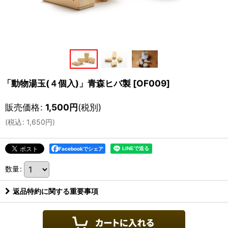
「動物湯玉(４個入)」青森ヒバ製
[
OF009
]
販売価格
:
1,500
円
(税別)
(
税込
:
1,650
円
)
Facebookでシェア
数量
:
返品特約に関する重要事項