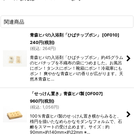
関連商品
青森ヒバの入浴剤「ひばチップポン」
[
OF010
]
240
円
(税別)
(
税込
:
264
円
)
青森ヒバの入浴剤「ひばチップポン」約45グラム
のヒバチップを不織布の袋につめました。お風呂
にポン！タンスにポン！靴箱にポン！冷蔵庫にも
ポン！ 爽やかな青森ヒバの香りが広がります。天
然木青森ヒ…
「せっけん置き」青森ヒバ製
[
OF007
]
960
円
(税別)
(
税込
:
1,056
円
)
100％青森ヒバ製のせっけん置き横からみると、
楕円を描いたなめらかなモダンなフォルムで、石
鹸をスマートの受け止めます。サイズ：約
90mm×約140mm×約22mm ※…