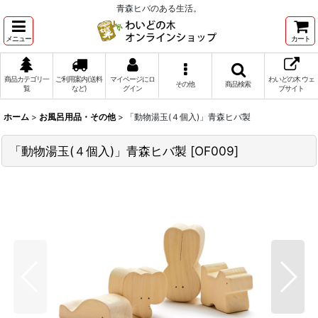
青森ヒバのある生活。
メニュー
カート
商品カテゴリ一
ご利用案内(送料
マイページにロ
わいどの木 ウェ
その他
商品検索
覧
など)
グイン
ブサイト
ホーム
>
お風呂用品・その他
>
「動物湯玉(４個入)」青森ヒバ製
「動物湯玉(４個入)」青森ヒバ製
[
OF009
]