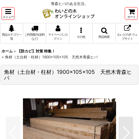
青森ヒバのある生活。
メニュー
カート
商品カテゴリ一
ご利用案内(送料
マイページにロ
わいどの木 ウェ
その他
商品検索
覧
など)
グイン
ブサイト
ホーム
>
【防カビ】対策 特集！
>
角材（土台材・柱材）1900×105×105 天然木青森ヒバ
角材（土台材・柱材）1900×105×105 天然木青森ヒ
バ