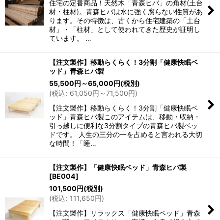
住宅の定番商品！天然木「青森ヒバ」の角材(土台
材・柱材)。青森ヒバは水に強く腐らない性質があ
ります。その特徴は、古くから住宅建築の「土台
材」・「柱材」として使われてきた歴史が証明し
ています。 …
【注文製作】移動らくらく！3分割「健康快眠ベ
ッド」青森ヒバ製
55,500
円
～65,000
円
(税別)
(
税込
:
61,050
円
～71,500
円
)
【注文製作】移動らくらく！3分割「健康快眠ベ
ッド」青森ヒバ製このアイテムは、移動・収納・
引っ越しに便利な3分割タイプの青森ヒバ製ベッ
ドです。 人生の三分の一を占めると言われる大切
な時間！「睡…
【注文製作】「健康快眠ベッド」青森ヒバ製
[
BE004
]
101,500
円
(税別)
(
税込
:
111,650
円
)
【注文製作】リラックス「健康快眠ベッド」青森