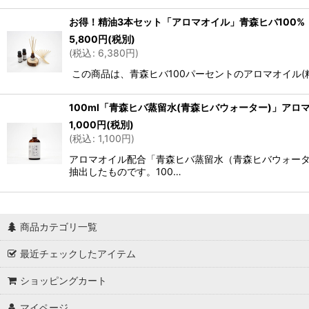
お得！精油3本セット「アロマオイル」青森ヒバ100%
5,800
円
(税別)
(
税込
:
6,380
円
)
この商品は、青森ヒバ100パーセントのアロマオイル(
100ml「青森ヒバ蒸留水(青森ヒバウォーター)」アロ
1,000
円
(税別)
(
税込
:
1,100
円
)
アロマオイル配合「青森ヒバ蒸留水（青森ヒバウォータ
抽出したものです。100…
商品カテゴリ一覧
最近チェックしたアイテム
ショッピングカート
マイページ