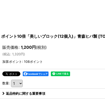
ポイント10倍「美しいブロック(12個入)」青森ヒバ製
[
T
販売価格
:
1,200
円
(税別)
(
税込
:
1,320
円
)
加算ポイント: 108ポイント
Facebookでシェア
数量
:
返品特約に関する重要事項