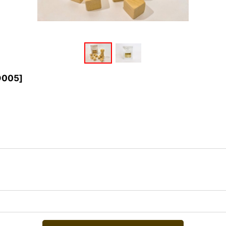
O005
]