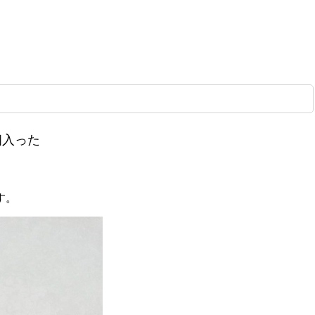
個入った
す。