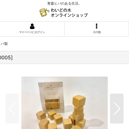
青森ヒバのある生活。
マイページにログイン
その他
ヒバ製
O005
]