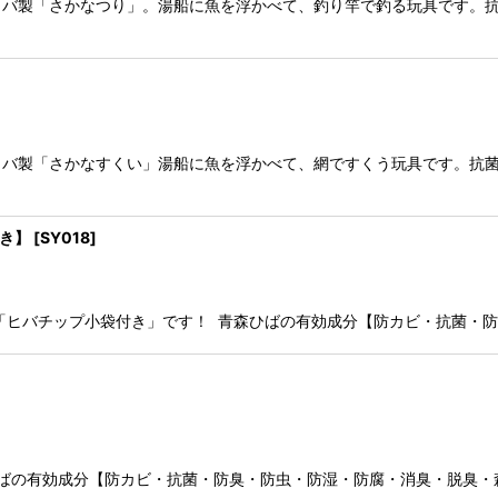
ヒバ製「さかなつり」。湯船に魚を浮かべて、釣り竿で釣る玩具です。抗
ヒバ製「さかなすくい」湯船に魚を浮かべて、網ですくう玩具です。抗
付き】
[
SY018
]
「ヒバチップ小袋付き」です！ 青森ひばの有効成分【防カビ・抗菌・防
の有効成分【防カビ・抗菌・防臭・防虫・防湿・防腐・消臭・脱臭・森林