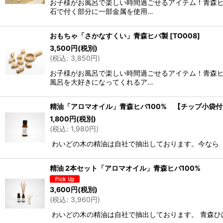
お子様がお風呂で楽しい時間過ごせるアイテム！青森
石で付く部分に一部金属を使用…
おもちゃ「さかなすくい」青森ヒバ製
[
TO008
]
3,500
円
(税別)
(
税込
:
3,850
円
)
お子様がお風呂で楽しい時間過ごせるアイテム！青森
風呂を大好きになってくれるア…
精油「アロマオイル」青森ヒバ100% 【チップ小袋
1,800
円
(税別)
(
税込
:
1,980
円
)
わいどの木の精油は自社で抽出しております。今なら
精油 2本セット「アロマオイル」青森ヒバ100%
3,600
円
(税別)
(
税込
:
3,960
円
)
わいどの木の精油は自社で抽出しております。 青森ひば