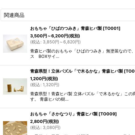
関連商品
おもちゃ「ひばのつみき」青森ヒバ製
[
TO001
]
3,500
円
～6,200
円
(税別)
(
税込
:
3,850
円
～6,820
円
)
青森ヒバ製のおもちゃ「ひばのつみき」無塗装なので、
ス BOXサイ…
青森県型！立体パズル「で木るかな」青森ヒバ製
[
TO0
1,200
円
(税別)
(
税込
:
1,320
円
)
青森県型！青森ヒバ製 立体パズル「で木るかな」この
す。 青森ヒバの樹…
おもちゃ「さかなつり」青森ヒバ製
[
TO009
]
2,800
円
(税別)
(
税込
:
3,080
円
)