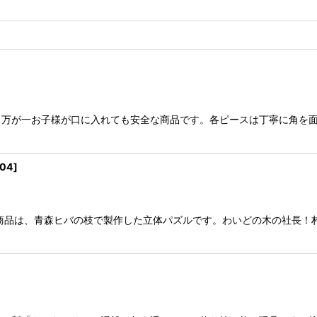
万が一お子様が口に入れても安全な商品です。各ピースは丁寧に角を面取
04
]
商品は、青森ヒバの枝で製作した立体パズルです。わいどの木の社長！