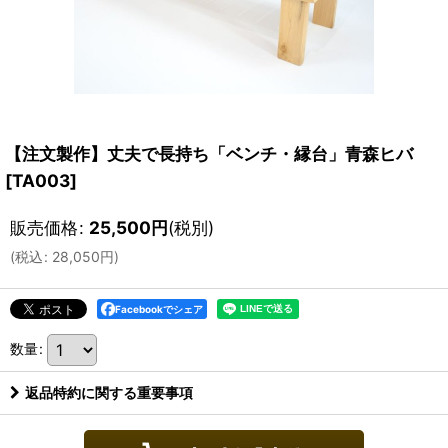
【注文製作】丈夫で長持ち「ベンチ・縁台」青森ヒバ
[
TA003
]
販売価格
:
25,500
円
(税別)
(
税込
:
28,050
円
)
Facebookでシェア
数量
:
返品特約に関する重要事項