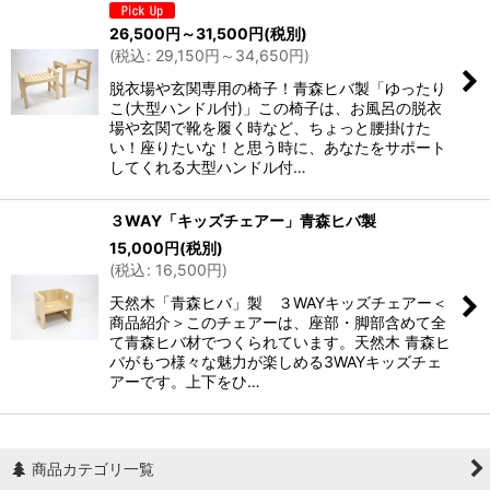
26,500
円
～31,500
円
(税別)
(
税込
:
29,150
円
～34,650
円
)
脱衣場や玄関専用の椅子！青森ヒバ製「ゆったり
こ(大型ハンドル付)」この椅子は、お風呂の脱衣
場や玄関で靴を履く時など、ちょっと腰掛けた
い！座りたいな！と思う時に、あなたをサポート
してくれる大型ハンドル付…
３WAY「キッズチェアー」青森ヒバ製
15,000
円
(税別)
(
税込
:
16,500
円
)
天然木「青森ヒバ」製 ３WAYキッズチェアー＜
商品紹介＞このチェアーは、座部・脚部含めて全
て青森ヒバ材でつくられています。天然木 青森ヒ
バがもつ様々な魅力が楽しめる3WAYキッズチェ
アーです。上下をひ…
商品カテゴリ一覧