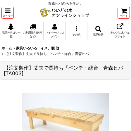
青森ヒバのある生活。
メニュー
カート
商品カテゴリ一
ご利用案内(送料
マイページにロ
わいどの木 ウェ
その他
商品検索
覧
など)
グイン
ブサイト
ホーム
>
家具いろいろ：イス、額 他
>
【注文製作】丈夫で長持ち「ベンチ・縁台」青森ヒバ
【注文製作】丈夫で長持ち「ベンチ・縁台」青森ヒバ
[
TA003
]