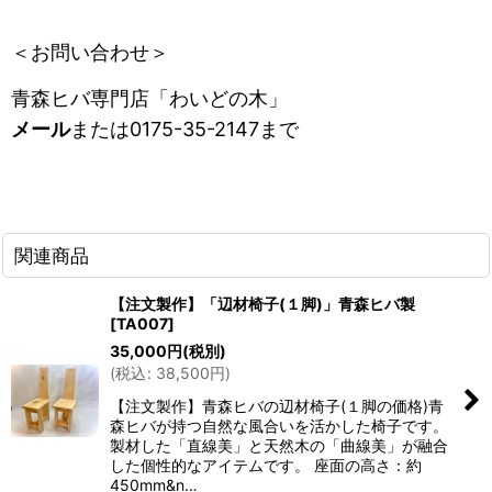
＜お問い合わせ＞
青森ヒバ専門店「わいどの木」
メール
または0175-35-2147まで
関連商品
【注文製作】「辺材椅子(１脚)」青森ヒバ製
[
TA007
]
35,000
円
(税別)
(
税込
:
38,500
円
)
【注文製作】青森ヒバの辺材椅子(１脚の価格)青
森ヒバが持つ自然な風合いを活かした椅子です。
製材した「直線美」と天然木の「曲線美」が融合
した個性的なアイテムです。 座面の高さ：約
450mm&n…