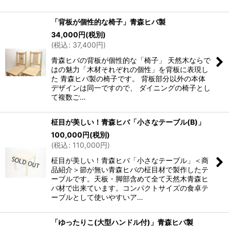
「背板が個性的な椅子」青森ヒバ製
34,000
円
(税別)
(
税込
:
37,400
円
)
青森ヒバの背板が個性的な「椅子」 天然木ならで
はの魅力「木材それぞれの個性」を背板に表現し
た 青森ヒバ製の椅子です。 背板部分以外の本体
デザインは同一ですので、 ダイニングの椅子とし
て複数ご…
柾目が美しい！青森ヒバ「小さなテーブル(B)」
100,000
円
(税別)
(
税込
:
110,000
円
)
柾目が美しい！青森ヒバ「小さなテーブル」＜商
品紹介＞節が無い青森ヒバの柾目材で製作したテ
ーブルです。天板・脚部含めて全て天然木青森ヒ
バ材で出来ています。コンパクトサイズの食卓テ
ーブルとして使いやすいア…
「ゆったりこ(大型ハンドル付)」青森ヒバ製