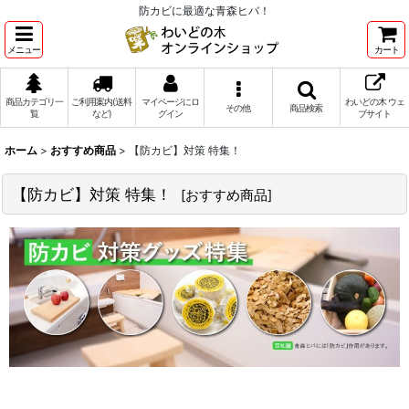
防カビに最適な青森ヒバ！
メニュー
カート
商品カテゴリ一
ご利用案内(送料
マイページにロ
わいどの木 ウェ
その他
商品検索
覧
など)
グイン
ブサイト
ホーム
>
おすすめ商品
>
【防カビ】対策 特集！
【防カビ】対策 特集！
[
おすすめ商品
]