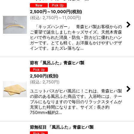
並び順
:
2,500
円
～10,000
円
(税別)
(
税込
:
2,750
円
～11,000
円
)
絞り込む
「キッズハンガー」 青森ヒバ製お客様からの
ご要望で誕生しましたキッズサイズ。天然木青森
ヒバで作られた消臭・防虫・防カビに優れたハン
ガーです。とても軽く、お洋服もかけやすいデザ
インです。またズレ落ちな…
節有「風呂ふた」青森ヒバ製
2,500
円
(税別)
(
税込
:
2,750
円
)
ユニットバスがヒバ風呂に！これは、青森ヒバ製
の節のある風呂ふた商品です。入浴時には、テー
ブルにもなりますので毎日のリラックスタイムが
充実した時間になります。サイズ：長さ約
750mm×幅約2…
節無柾目 「風呂ふた」青森ヒバ製