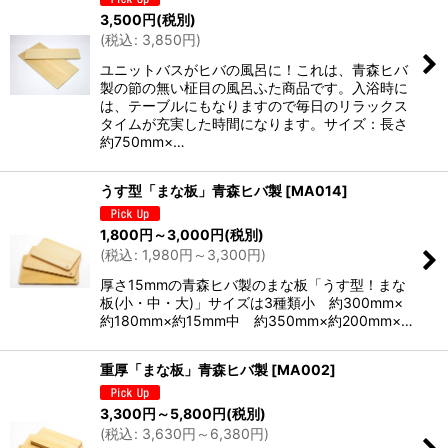
3,500
円
(税別)
(
税込
:
3,850
円
)
ユニットバスがヒバの風呂に！これは、青森ヒバ
製の節の無い柾目の風呂ふた商品です。入浴時に
は、テーブルにもなりますので毎日のリラックス
タイムが充実した時間になります。サイズ：長さ
約750mm×…
うす型「まな板」青森ヒバ製
[
MA014
]
1,800
円
～3,000
円
(税別)
(
税込
:
1,980
円
～3,300
円
)
厚さ15mmの青森ヒバ製のまな板「うす型！まな
板(小・中・大)」サイズは3種類小 約300mm×
約180mm×約15mm中 約350mm×約200mm×…
重厚「まな板」青森ヒバ製
[
MA002
]
3,300
円
～5,800
円
(税別)
(
税込
:
3,630
円
～6,380
円
)