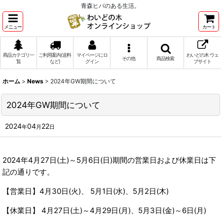
青森ヒバのある生活。
メニュー
カート
商品カテゴリ一
ご利用案内(送料
マイページにロ
わいどの木 ウェ
その他
商品検索
覧
など)
グイン
ブサイト
ホーム
>
News
>
2024年GW期間について
2024年GW期間について
2024
04
22
年
月
日
2024年4月27日(土)～5月6日(日)期間の営業日および休業日は下
記の通りです。
【営業日】4月30日(火)、 5月1日(水)、5月2日(木)
【休業日】 4月27日(土)～4月29日(月)、5月3日(金)～6日(月)